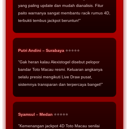
yang paling update dan mudah dianalisis. Fitur
paito warnanya sangat membantu racik rumus 4D,
terbukti tembus jackpot beruntun!"
Putri Andini – Surabaya
⭐⭐⭐⭐⭐
"Gak heran kalau Alexistogel disebut pelopor
bandar Toto Macau resmi. Keluaran angkanya
selalu presisi mengikuti Live Draw pusat,
sistemnya transparan dan terpercaya banget!"
Syamsul – Medan
⭐⭐⭐⭐⭐
"Kemenangan jackpot 4D Toto Macau senilai