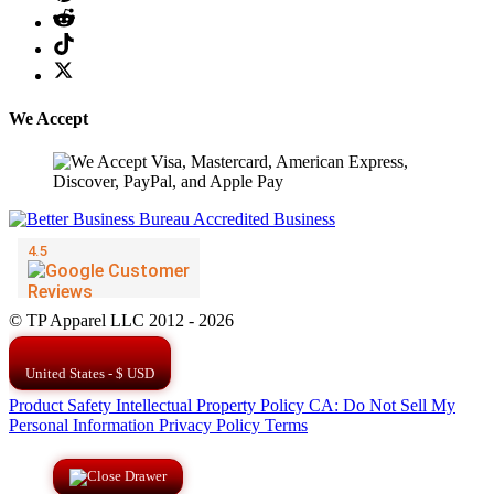
We Accept
© TP Apparel LLC 2012 - 2026
United States - $ USD
Product Safety
Intellectual Property Policy
CA: Do Not Sell My
Personal Information
Privacy Policy
Terms