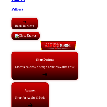
Pillows
Back To Menu
Shop Designs
Discover a classic design or new favorite artist
Apparel
Shop for Adults & Kids