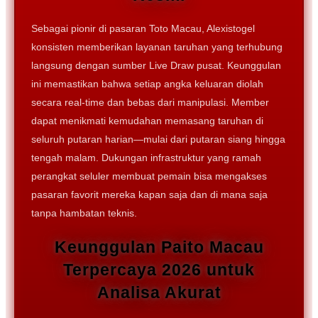
Sebagai pionir di pasaran Toto Macau, Alexistogel
konsisten memberikan layanan taruhan yang terhubung
langsung dengan sumber Live Draw pusat. Keunggulan
ini memastikan bahwa setiap angka keluaran diolah
secara real-time dan bebas dari manipulasi. Member
dapat menikmati kemudahan memasang taruhan di
seluruh putaran harian—mulai dari putaran siang hingga
tengah malam. Dukungan infrastruktur yang ramah
perangkat seluler membuat pemain bisa mengakses
pasaran favorit mereka kapan saja dan di mana saja
tanpa hambatan teknis.
Keunggulan Paito Macau
Terpercaya 2026 untuk
Analisa Akurat