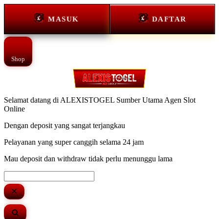
MASUK
DAFTAR
Shop
Selamat datang di ALEXISTOGEL Sumber Utama Agen Slot
Online
Dengan deposit yang sangat terjangkau
Pelayanan yang super canggih selama 24 jam
Mau deposit dan withdraw tidak perlu menunggu lama