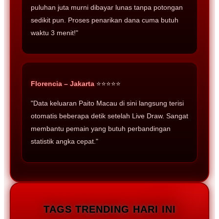
puluhan juta murni dibayar lunas tanpa potongan
sedikit pun. Proses penarikan dana cuma butuh
waktu 3 menit!"
Florencia – Jakarta
⭐⭐⭐⭐⭐
"Data keluaran Paito Macau di sini langsung terisi
otomatis beberapa detik setelah Live Draw. Sangat
membantu pemain yang butuh perbandingan
statistik angka cepat."
TAGS TRENDING HARI INI