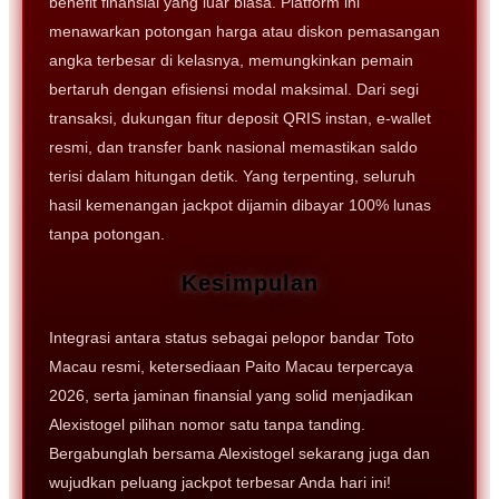
benefit finansial yang luar biasa. Platform ini
menawarkan potongan harga atau diskon pemasangan
angka terbesar di kelasnya, memungkinkan pemain
bertaruh dengan efisiensi modal maksimal. Dari segi
transaksi, dukungan fitur deposit QRIS instan, e-wallet
resmi, dan transfer bank nasional memastikan saldo
terisi dalam hitungan detik. Yang terpenting, seluruh
hasil kemenangan jackpot dijamin dibayar 100% lunas
tanpa potongan.
Kesimpulan
Integrasi antara status sebagai pelopor bandar Toto
Macau resmi, ketersediaan Paito Macau terpercaya
2026, serta jaminan finansial yang solid menjadikan
Alexistogel pilihan nomor satu tanpa tanding.
Bergabunglah bersama Alexistogel sekarang juga dan
wujudkan peluang jackpot terbesar Anda hari ini!