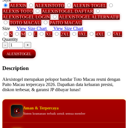
ALEXIS
ALEXISTOTO
ALEXIS TOGEL
ALEXIS TOTO
ALEXISTOGEL DAFTAR
ALEXISTOGEL LOGIN
ALEXISTOGEL ALTERNATIF
TOTO MACAU
PAITO MACAU
Size
View Size Chart
View Size Chart
S
M
L
XL
2XL
3XL
4XL
5XL
Quantity
-
+
ALEXISTOGEL
Description
Alexistogel merupakan pelopor bandar Toto Macau resmi dengan
Paito Macau terpercaya 2026. Dapatkan data keluaran presisi,
diskon terbesar, & garansi JP dibayar lunas!
Aman & Terpercaya
Sistem keamanan terbaik untuk semua member